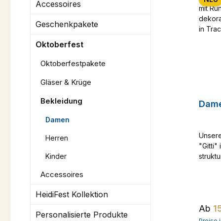
Accessoires
Geschenkpakete
Oktoberfest
Oktoberfestpakete
Gläser & Krüge
Bekleidung
Dame
Damen
Unsere
Herren
"Gitti"
Kinder
strukt
kühler
Accessoires
Der ti
taillie
HeidiFest Kollektion
Jacke 
Regul
Ab
1
altsil
Personalisierte Produkte
gepräg
Preise 