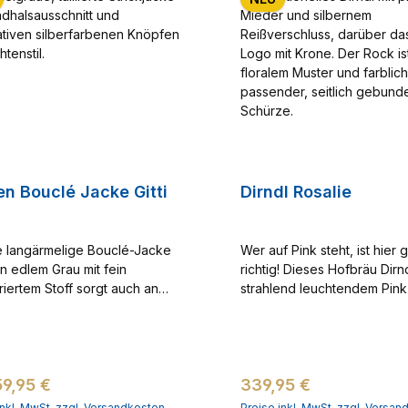
n Bouclé Jacke Gitti
Dirndl Rosalie
 langärmelige Bouclé-Jacke
Wer auf Pink steht, ist hier
 in edlem Grau mit fein
richtig! Dieses Hofbräu Dirnd
uriertem Stoff sorgt auch an
strahlend leuchtendem Pink 
en Tagen für wohlige Wärme.
wahrer Blickfang. Der tradit
efe Rundhalsausschnitt und die
Ausschnitt wird durch einen
rte Passform verleihen der
dekorativen Herz-Reißvers
eine elegante Silhouette. Die
perfekt ergänzt, während d
ärer Preis:
Regulärer Preis:
59,95 €
339,95 €
bernen Knöpfe mit dem
verspielten Ton-in-Ton Stic
ten Hofbräu-Logo vereinen
auf dem Mieder dem aufre
inkl. MwSt. zzgl. Versandkosten
Preise inkl. MwSt. zzgl. Versa