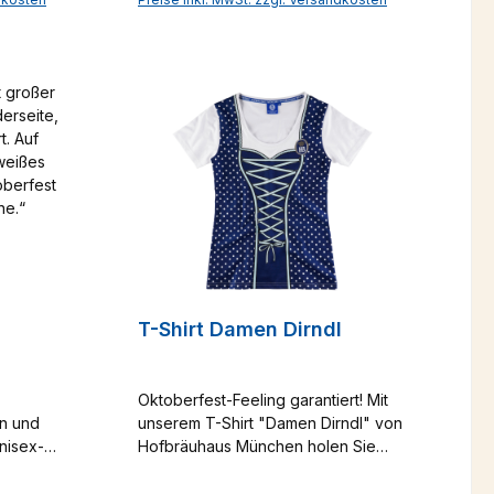
he Note
Paspeln am Mieder setzen zarte
b
nd
Akzente und umschmeicheln das
Dekolleté, während eine filigrane
u
Hofbräu-Stickerei den Rücken
Mieder
dezent ziert. Die perfekt
einem
abgestimmte Schürze mit zarten
 prächtige
pinken Blümchenbordüren sorgt für
ollen
den letzten Schliff und rundet das
rün und
stilvoll-elegante Gesamtbild ab.Ein
ichen
Dirndl, das sowohl im Festzelt als
leganz.
auch bei einem gemütlichen Abend
Design
im Hofbräuhaus glänzt – der
er
perfekte Begleiter für jede
Blicke auf
Gelegenheit!!
T-Shirt Damen Dirndl
Futter:
lle
Oktoberfest-Feeling garantiert! Mit
en und
unserem T-Shirt "Damen Dirndl" von
nisex-
Hofbräuhaus München holen Sie
sich den unvergleichlichen
it
Trachten-Look auf einfache und