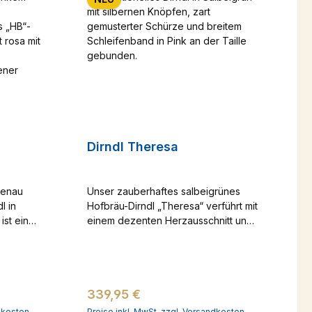
Dirndl Theresa
 genau
Unser zauberhaftes salbeigrünes
l in
Hofbräu-Dirndl „Theresa“ verführt mit
ist ein
einem dezenten Herzausschnitt und
ionelle
einer eleganten Knopfleiste, die das
Herz jeder Frau höherschlagen lässt.
chluss
Die silbernen Knöpfe, die mit dem
ie
ikonischen Hofbräu-Wappen verziert
Regulärer Preis:
339,95 €
kereien
sind, verleihen dem Dirndl eine edel-
genden
charmante Ausstrahlung. Die pinken
ndkosten
Preise inkl. MwSt. zzgl. Versandkosten