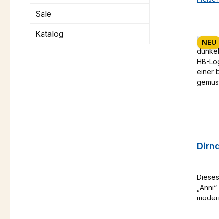
gekonn
Sale
modern
sowohl
Katalog
Jeans – 
NEU
beacht
Dirnd
Dieses
„Anni“
modern
zum ec
komfor