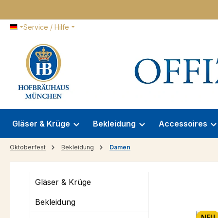
 Hauptinhalt springen
Zur Suche springen
Zur Hauptnavigation springen
Service / Hilfe
Gläser & Krüge
Bekleidung
Accessoires
Oktoberfest
Bekleidung
Damen
Gläser & Krüge
Bekleidung
NEU