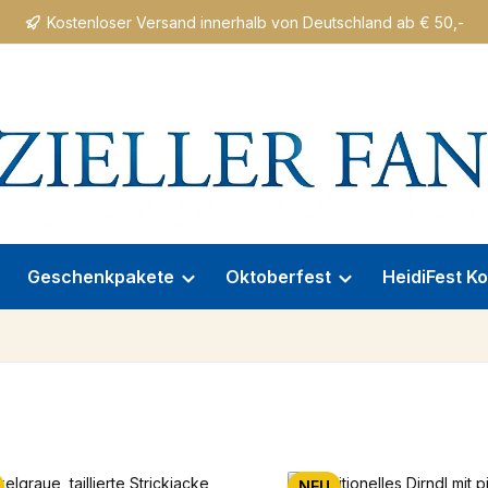
Kostenloser Versand innerhalb von Deutschland ab € 50,-
Geschenkpakete
Oktoberfest
HeidiFest Ko
NEU