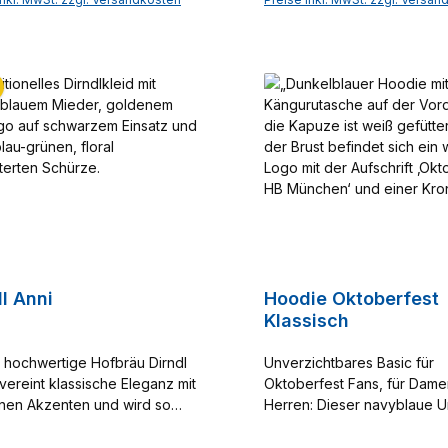
t klassische Elemente mit
Look eine feine, detailreic
In den Warenkor
em Chic. Diese Jacke passt
verleihen. Hopfendolden u
 zum Dirndl als auch zur
Gerstenähren, die das
vielseitig und stilvoll! Bitte
Markenzeichen von Hofbrä
en Sie auch die Masstabelle.
umranken, schmücken das 
und machen das Dirndl zu 
einzigartigen Highlight. Die
Schürze, verziert mit liebev
Ornamentmustern in Moosg
Altrosa, setzt einen zusätzl
Hauch von Raffinesse und E
Dieses außergewöhnliche 
garantiert, dass Sie bei jed
festlichen Gelegenheit alle 
l Anni
Hoodie Oktoberfest
sich ziehen! Materialangaben:
Klassisch
Oberstoff: 100% Baumwolle 
65%Polyester, 35% Baumwo
 hochwertige Hofbräu Dirndl
Unverzichtbares Basic für
 vereint klassische Eleganz mit
Oktoberfest Fans, für Dam
en Akzenten und wird so
Herren: Dieser navyblaue U
hten Hingucker. Das
Sweater mit Kapuze und
table Stretch-Mieder besticht
Kängurutasche begeistert m